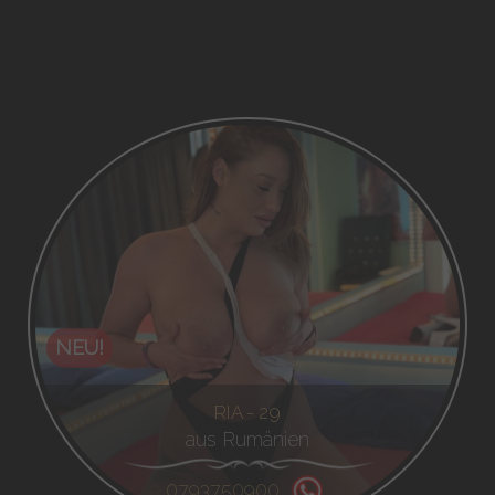
NEU!
RIA - 29
aus Rumänien
0793750900