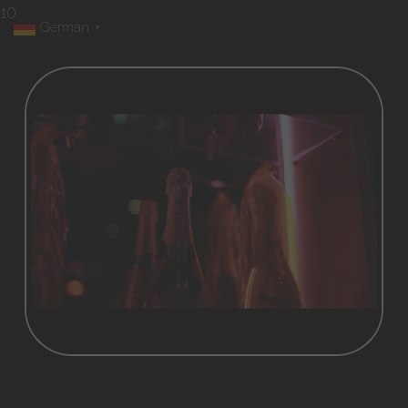
10
German
▼