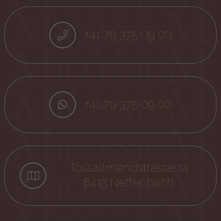
+41 79 375 09 00
+41 79 375 09 00
Tössallmendstrasse 1a
8413 Neftenbach