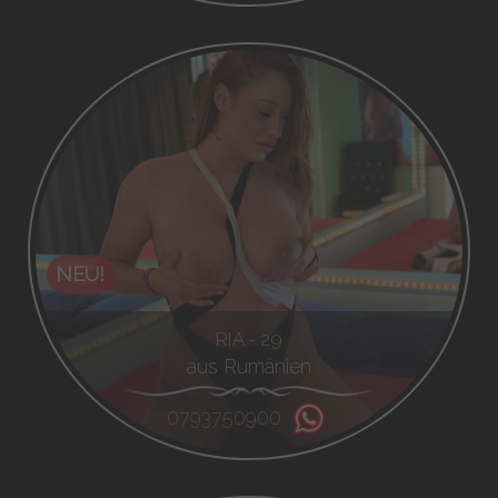
NEU!
RIA - 29
aus Rumänien
0793750900