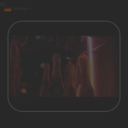
10
German
▼