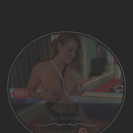
NEU!
RIA - 29
aus Rumänien
0793750900