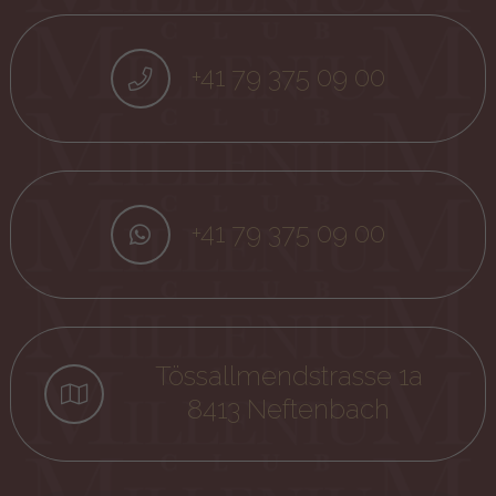
+41 79 375 09 00
+41 79 375 09 00
Tössallmendstrasse 1a
8413 Neftenbach