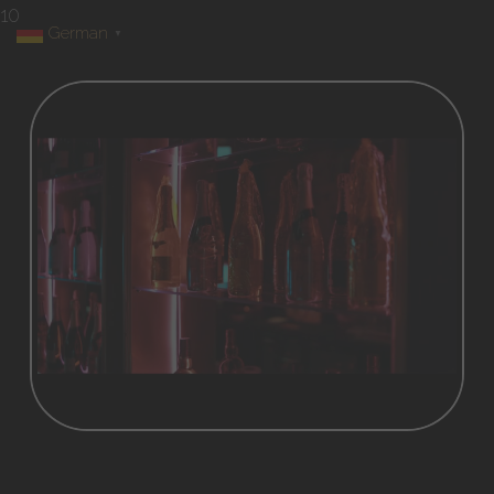
10
German
▼