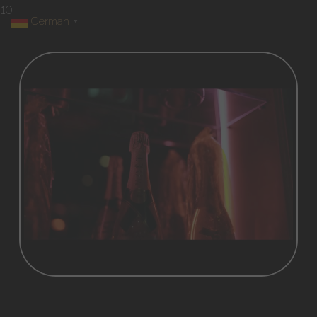
10
German
▼