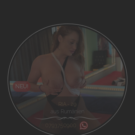
NEU!
RIA - 29
aus Rumänien
0793750900