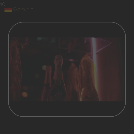
10
German
▼