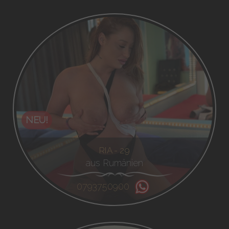
NEU!
RIA - 29
aus Rumänien
0793750900