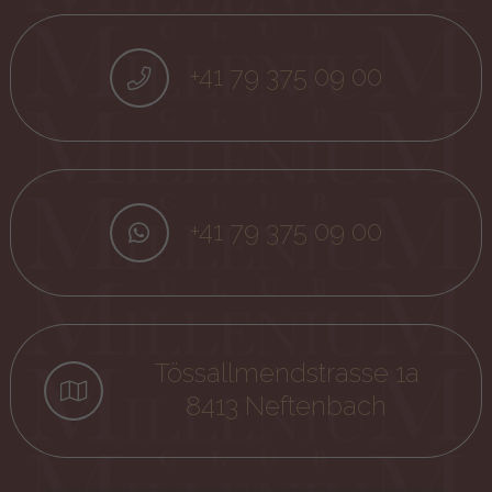
+41 79 375 09 00
+41 79 375 09 00
Tössallmendstrasse 1a
8413 Neftenbach