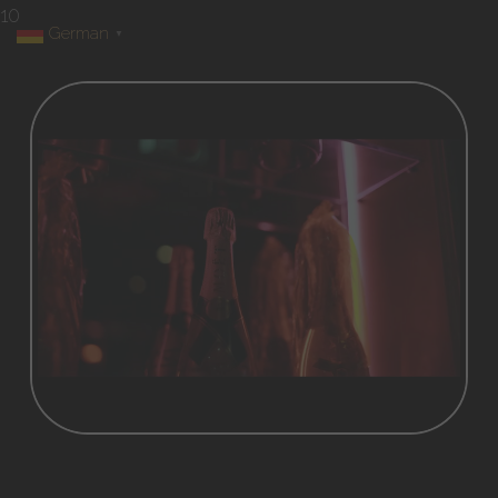
10
German
▼