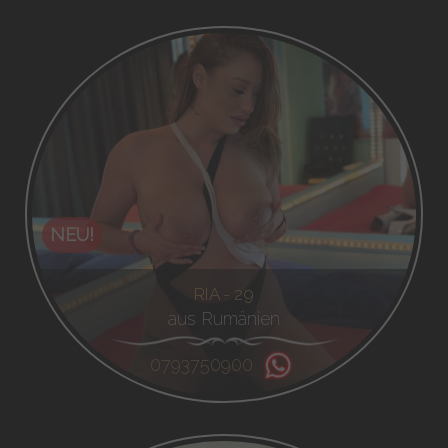
NEU!
RIA - 29
aus Rumänien
0793750900