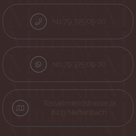
+41 79 375 09 00
+41 79 375 09 00
Tössallmendstrasse 1a
8413 Neftenbach