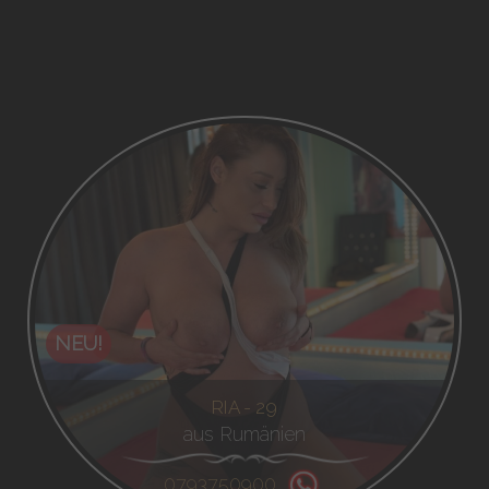
NEU!
RIA - 29
aus Rumänien
0793750900