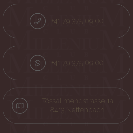
+41 79 375 09 00
+41 79 375 09 00
Tössallmendstrasse 1a
8413 Neftenbach