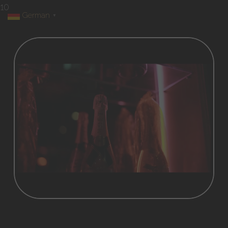
10
German
▼