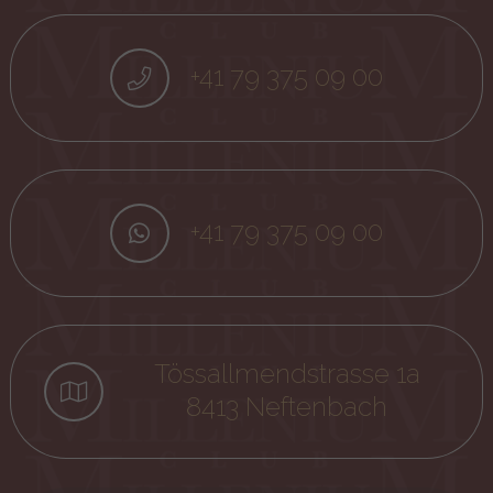
+41 79 375 09 00
+41 79 375 09 00
Tössallmendstrasse 1a
8413 Neftenbach