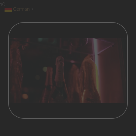
10
German
▼