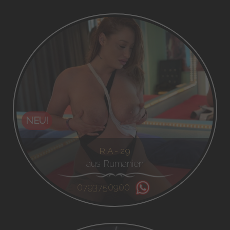
NEU!
RIA - 29
aus Rumänien
0793750900