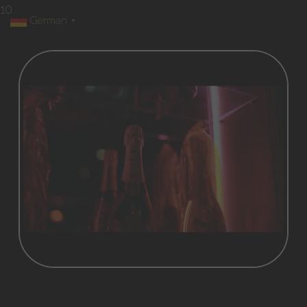
10
German
▼