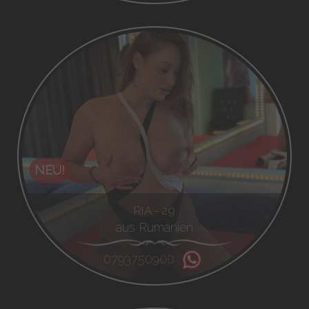
NEU!
RIA - 29
aus Rumänien
0793750900