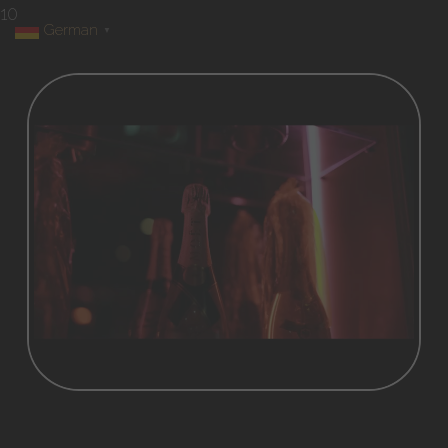
10
German
▼