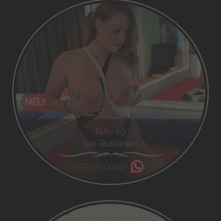
NEU!
RIA - 29
aus Rumänien
0793750900