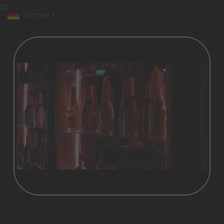
10
German
▼