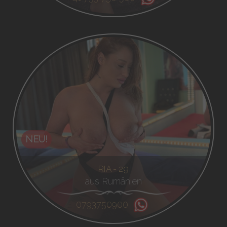
NEU!
RIA - 29
aus Rumänien
0793750900