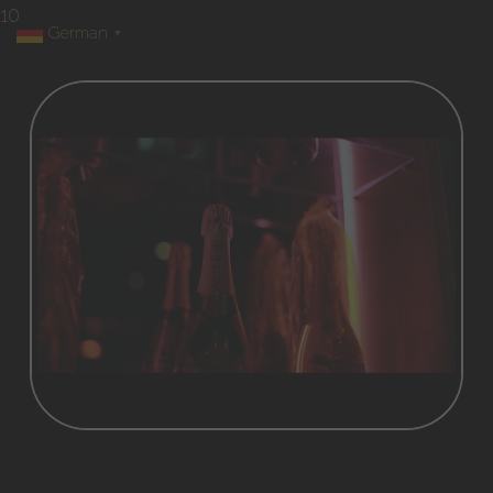
10
German
▼