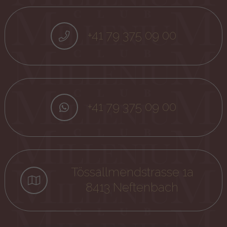
+41 79 375 09 00
+41 79 375 09 00
Tössallmendstrasse 1a
8413 Neftenbach