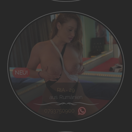
NEU!
RIA - 29
aus Rumänien
0793750900