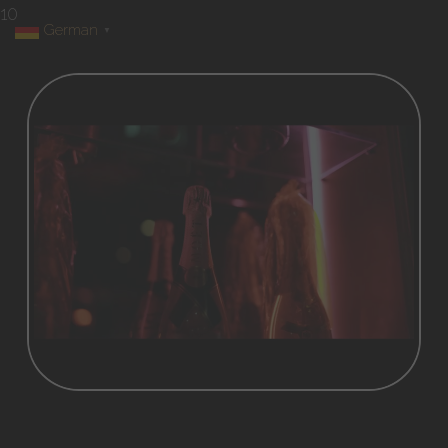
10
German
▼