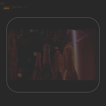
10
German
▼