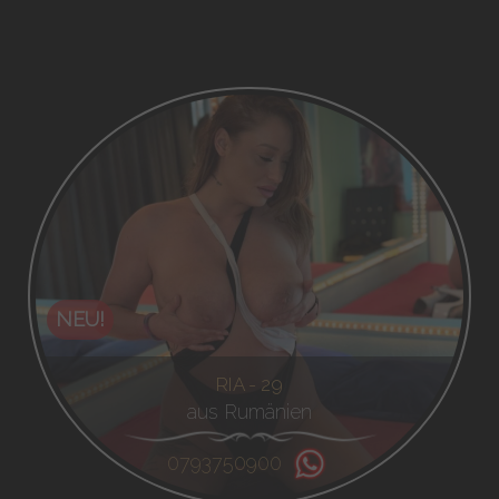
NEU!
RIA - 29
aus Rumänien
0793750900