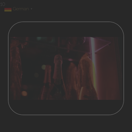
10
German
▼