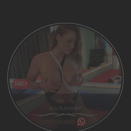
NEU!
RIA - 29
aus Rumänien
0793750900