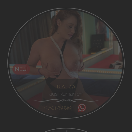
NEU!
RIA - 29
aus Rumänien
0793750900