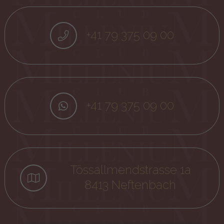
+41 79 375 09 00
+41 79 375 09 00
Tössallmendstrasse 1a
8413 Neftenbach