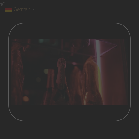
10
German
▼