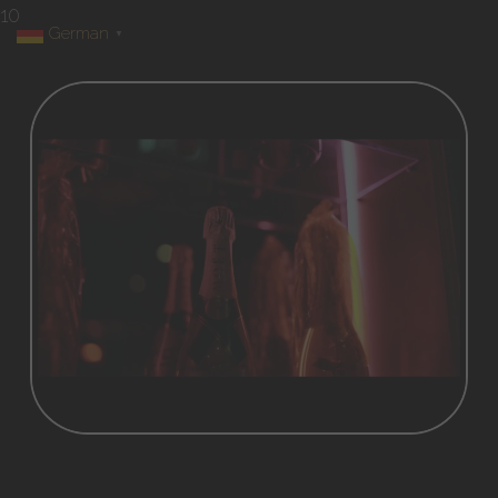
10
German
▼