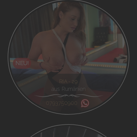
NEU!
RIA - 29
aus Rumänien
0793750900