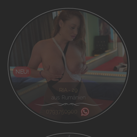
NEU!
RIA - 29
aus Rumänien
0793750900