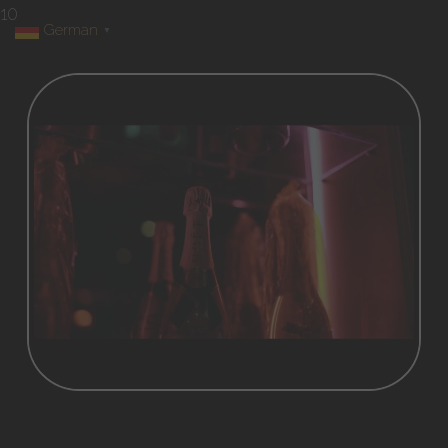
10
German
▼