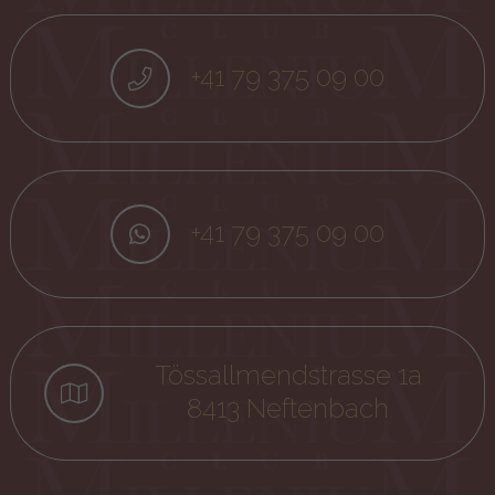
+41 79 375 09 00
+41 79 375 09 00
Tössallmendstrasse 1a
8413 Neftenbach