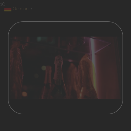
10
German
▼