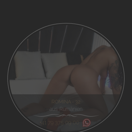
ROMINA - 32
aus Rumänien
+41 79 375 09 00