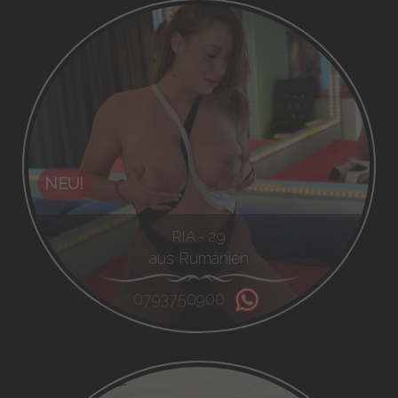
NEU!
RIA - 29
aus Rumänien
0793750900