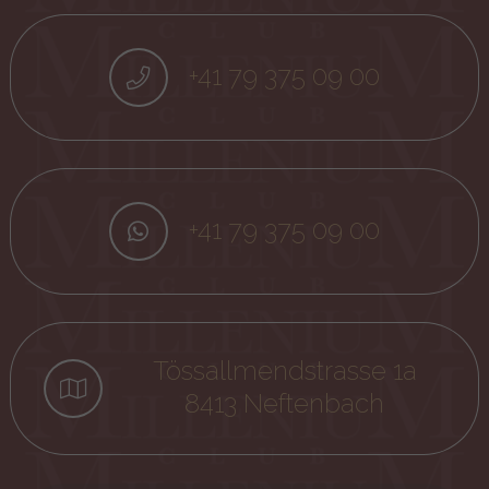
+41 79 375 09 00
+41 79 375 09 00
Tössallmendstrasse 1a
8413 Neftenbach