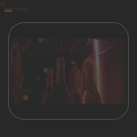
10
German
▼