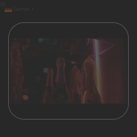
10
German
▼