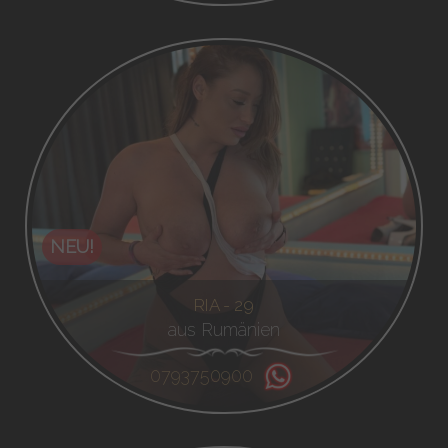
NEU!
RIA - 29
aus Rumänien
0793750900