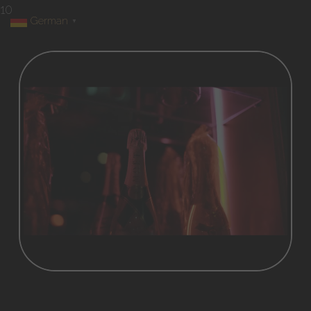
10
German
▼