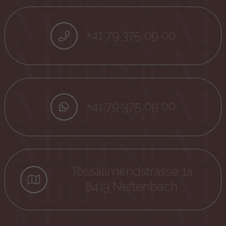
+41 79 375 09 00
+41 79 375 09 00
Tössallmendstrasse 1a
8413 Neftenbach