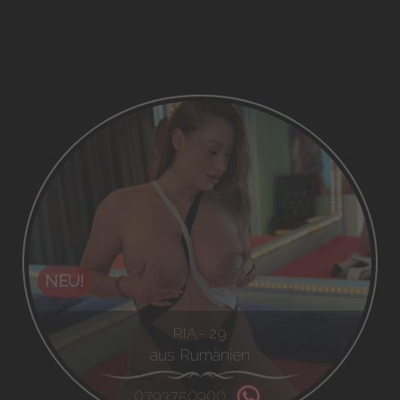
NEU!
RIA - 29
aus Rumänien
0793750900