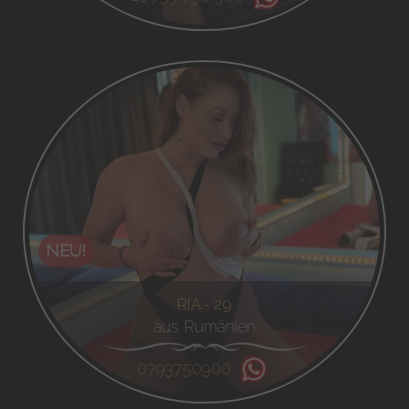
NEU!
RIA - 29
aus Rumänien
0793750900