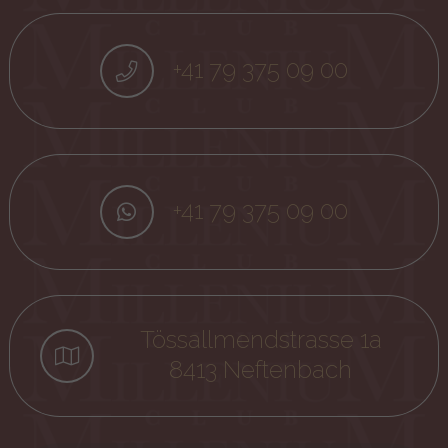
+41 79 375 09 00
+41 79 375 09 00
Tössallmendstrasse 1a
8413 Neftenbach