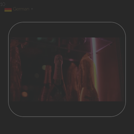
10
German
▼