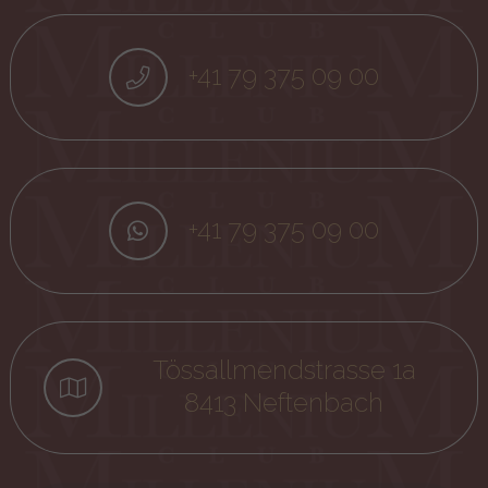
+41 79 375 09 00
+41 79 375 09 00
Tössallmendstrasse 1a
8413 Neftenbach