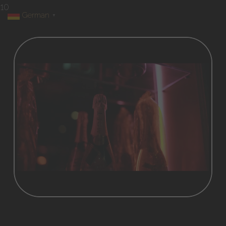
10
German
▼