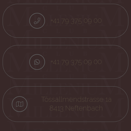
+41 79 375 09 00
+41 79 375 09 00
Tössallmendstrasse 1a
8413 Neftenbach