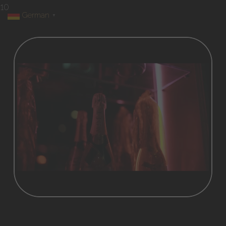
10
German
▼