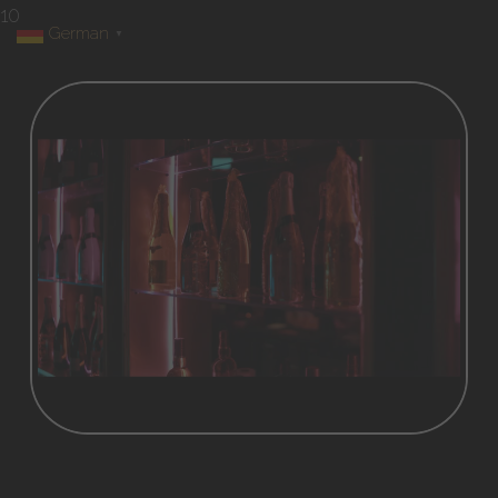
10
German
▼