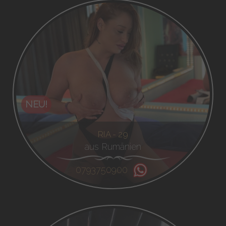
NEU!
RIA - 29
aus Rumänien
0793750900