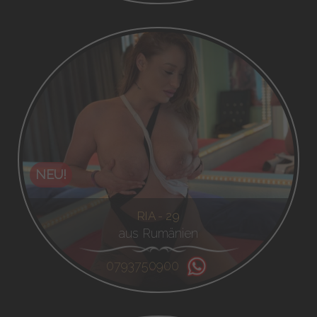
NEU!
RIA - 29
aus Rumänien
0793750900