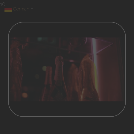
10
German
▼