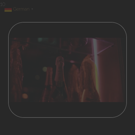
10
German
▼