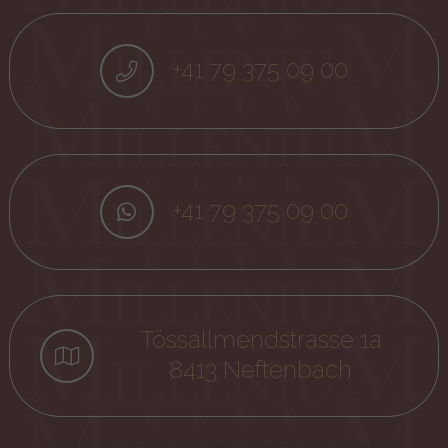
+41 79 375 09 00
+41 79 375 09 00
Tössallmendstrasse 1a
8413 Neftenbach