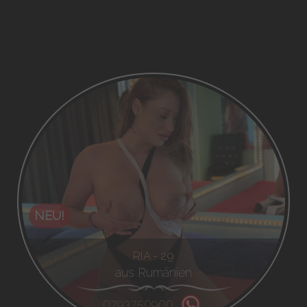
NEU!
RIA - 29
aus Rumänien
0793750900