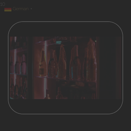
10
German
▼