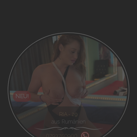
NEU!
RIA - 29
aus Rumänien
0793750900