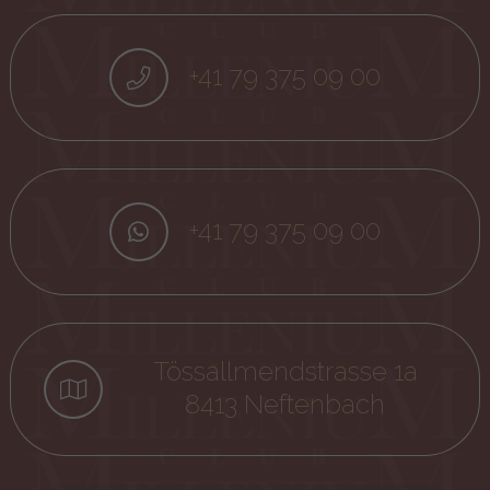
+41 79 375 09 00
+41 79 375 09 00
Tössallmendstrasse 1a
8413 Neftenbach