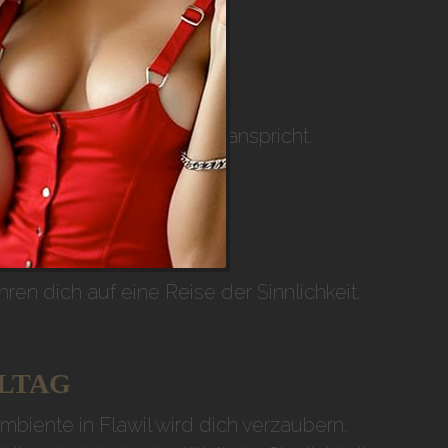
NG PUR
Genusses, die alle Sinne anspricht.
n dich auf eine Reise der Sinnlichkeit.
LLTAG
Ambiente in
Flawil
wird dich verzaubern.