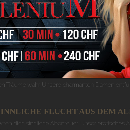
ITÄT UND ENTSPANNU
man Intimität und Entspannung pur. Eine Welt des 
Wo Träume wahr werden:
Flawil
n Träume wahr. Unsere charmanten Damen entführe
SINNLICHE FLUCHT AUS DEM A
warten dich sinnliche Abenteuer. Unser erotisches 