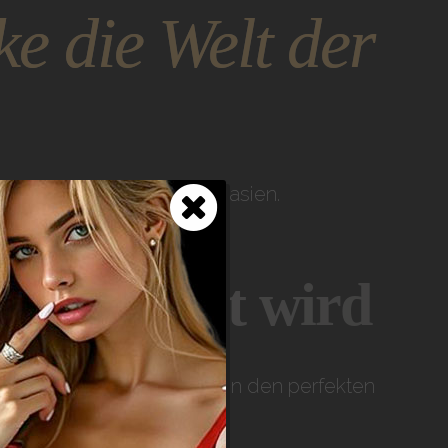
ke die Welt der
g deiner geheimsten Fantasien.
 zur Kunst wird
ezaubernden Damen schaffen den perfekten