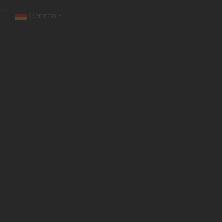
10
German
▼