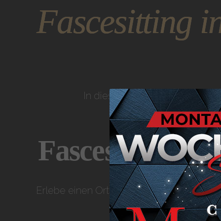
Fascesitting i
In dieser Oase der Verführung
Fascesitting in
Erlebe einen Ort, an dem Erotik zur Kun