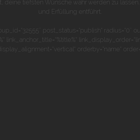
deine tiefsten Wünsche wahr werden zu lassen. Hi
und Erfüllung entführt.
up_id=“32555″ post_status=“publish“ radius=“0″ ou
tle%“ link_anchor_title=“%title%“ link_display_order=“
display_alignment=“vertical“ orderby=“name“ order=