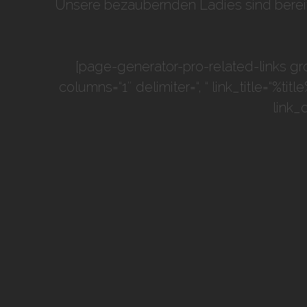
Unsere bezaubernden Ladies sind bereit, 
[page-generator-pro-related-links gro
columns=“1″ delimiter=“, “ link_title=“%ti
link_