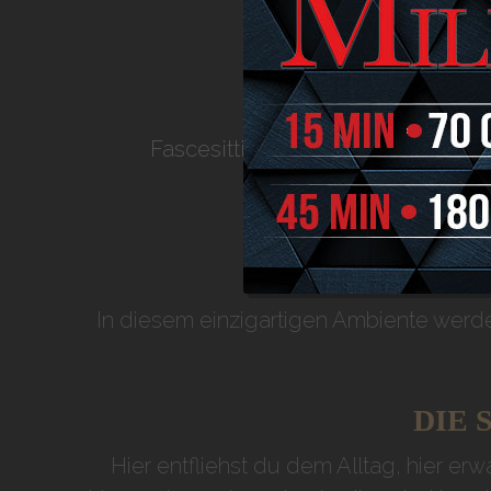
INTIM
Fascesitting in Flawil:
Hier erlebt 
In diesem einzigartigen Ambiente werde
DIE 
Hier entfliehst du dem Alltag, hier er