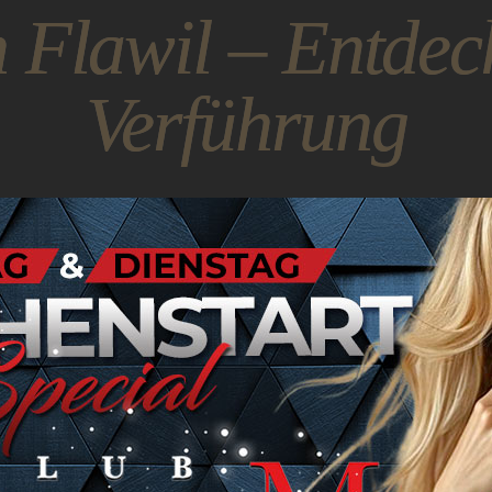
n Flawil – Entdec
Verführung
 erwarten dich sinnliche Genüsse und die Erfüllun
 Flawil –
Wo Erotik
st wird. Unsere eleganten Räumlichkeiten und b
Rahmen für sinnliche Erlebnisse.