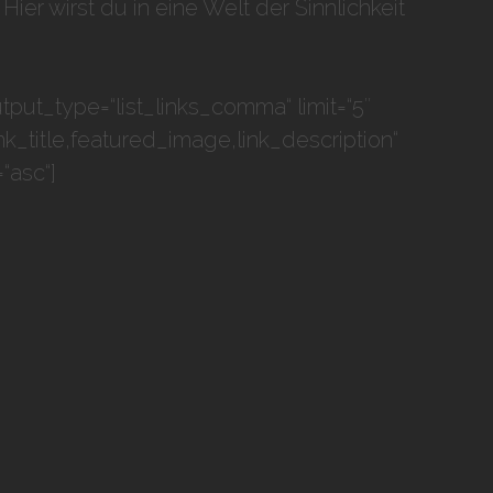
er wirst du in eine Welt der Sinnlichkeit
tput_type=“list_links_comma“ limit=“5″
link_title,featured_image,link_description“
“asc“]