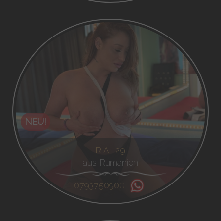
NEU!
RIA - 29
aus Rumänien
0793750900