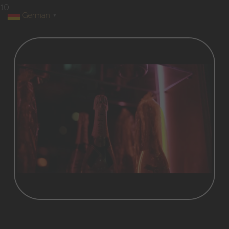
10
German
▼