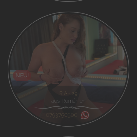
NEU!
RIA - 29
aus Rumänien
0793750900