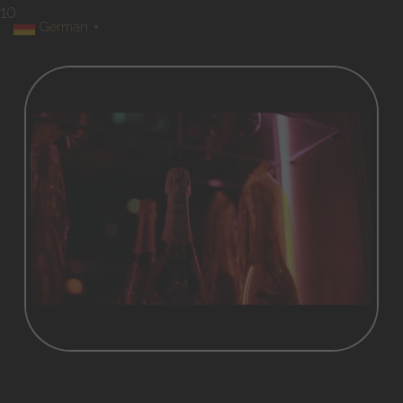
10
German
▼