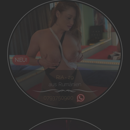
NEU!
RIA - 29
aus Rumänien
0793750900