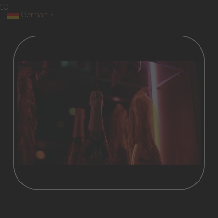
10
German
▼