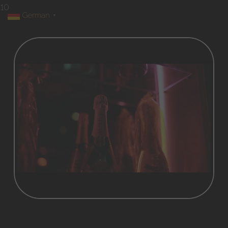
10
German
▼