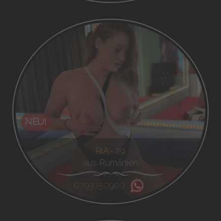
NEU!
RIA - 29
aus Rumänien
0793750900