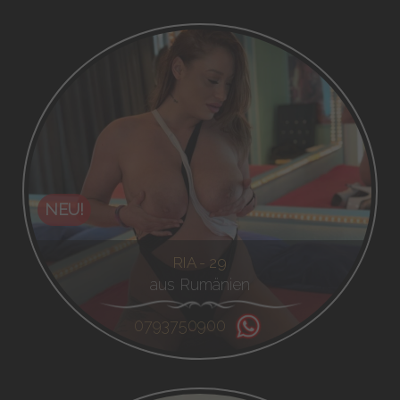
NEU!
RIA - 29
aus Rumänien
0793750900