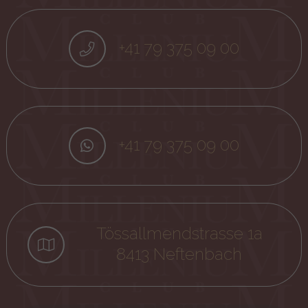
+41 79 375 09 00
+41 79 375 09 00
Tössallmendstrasse 1a
8413 Neftenbach