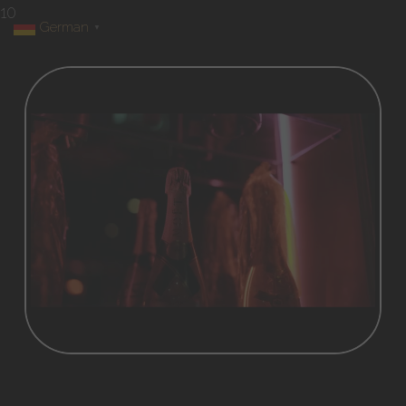
10
German
▼