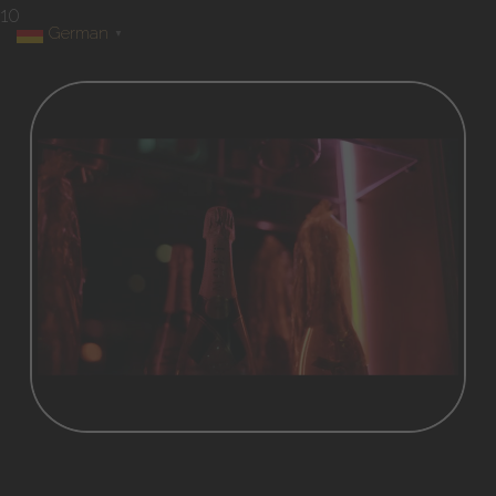
10
German
▼