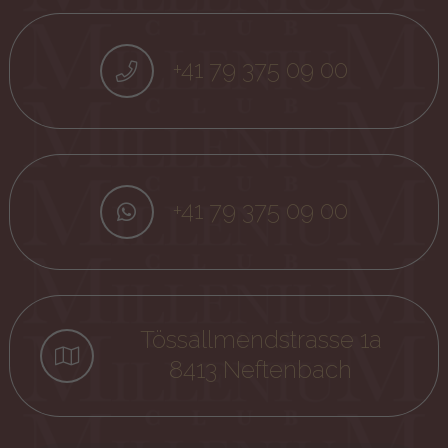
+41 79 375 09 00
+41 79 375 09 00
Tössallmendstrasse 1a
8413 Neftenbach