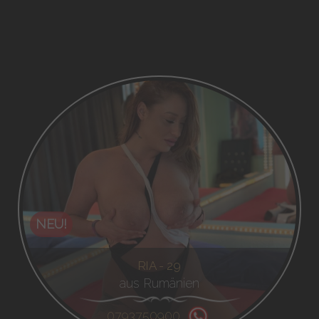
NEU!
RIA - 29
aus Rumänien
0793750900