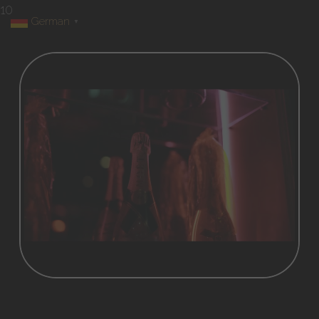
10
German
▼