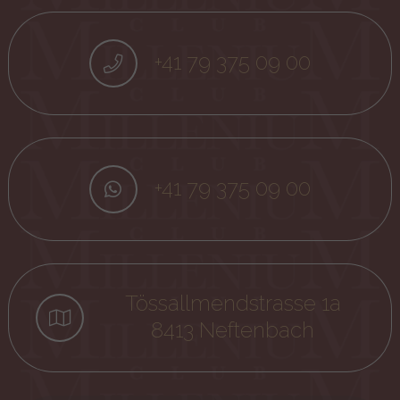
+41 79 375 09 00
+41 79 375 09 00
Tössallmendstrasse 1a
8413 Neftenbach