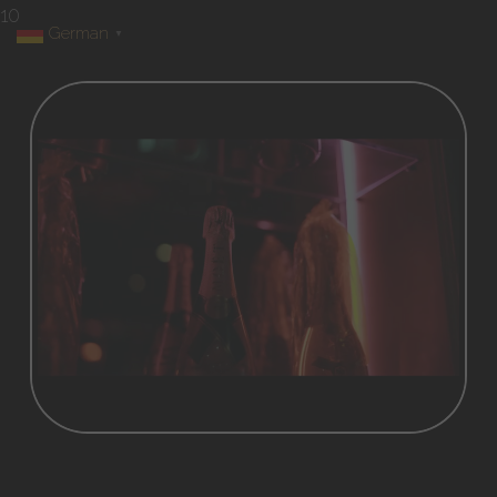
10
German
▼