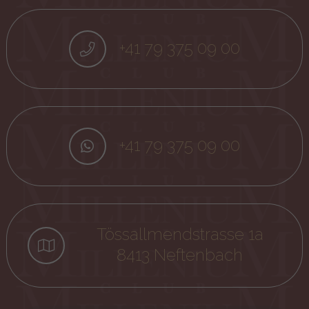
+41 79 375 09 00
+41 79 375 09 00
Tössallmendstrasse 1a
8413 Neftenbach