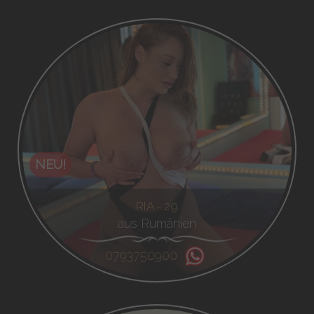
NEU!
RIA - 29
aus Rumänien
0793750900