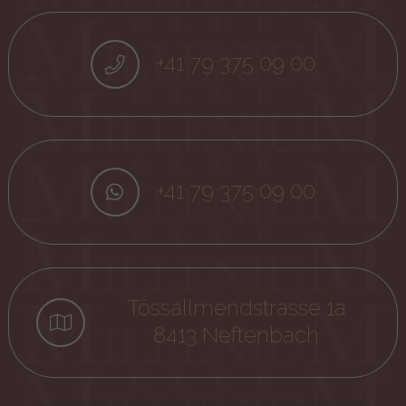
+41 79 375 09 00
+41 79 375 09 00
Tössallmendstrasse 1a
8413 Neftenbach