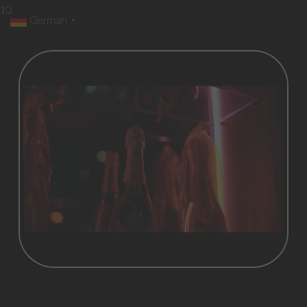
10
German
▼