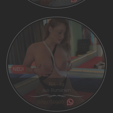
NEU!
RIA - 29
aus Rumänien
0793750900