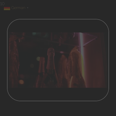
10
German
▼