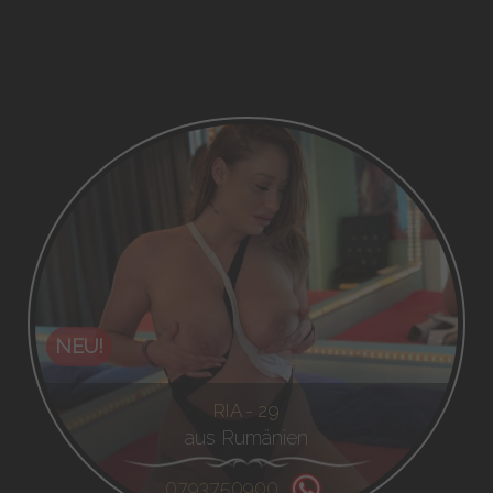
NEU!
RIA - 29
aus Rumänien
0793750900