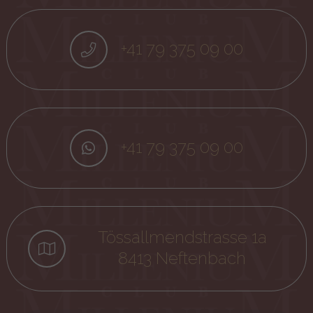
+41 79 375 09 00
+41 79 375 09 00
Tössallmendstrasse 1a
8413 Neftenbach