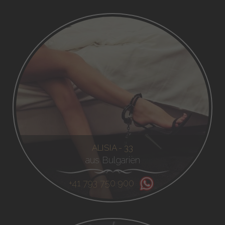
ALISIA - 33
aus Bulgarien
+41 793 750 900