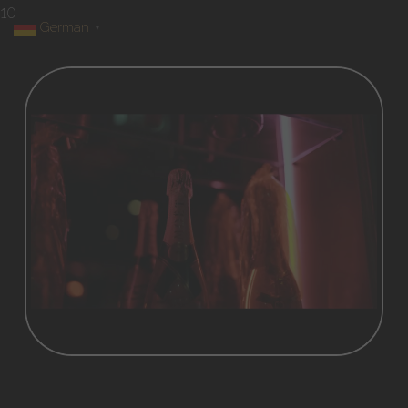
10
German
▼