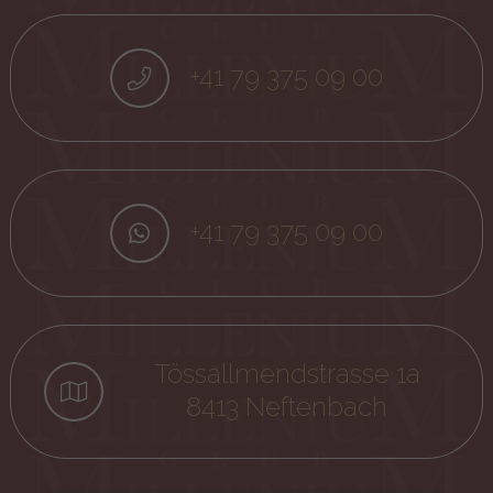
+41 79 375 09 00
+41 79 375 09 00
Tössallmendstrasse 1a
8413 Neftenbach