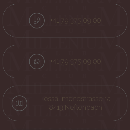
+41 79 375 09 00
+41 79 375 09 00
Tössallmendstrasse 1a
8413 Neftenbach