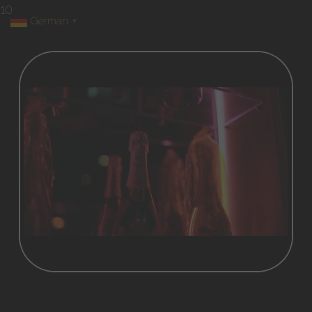
10
German
▼