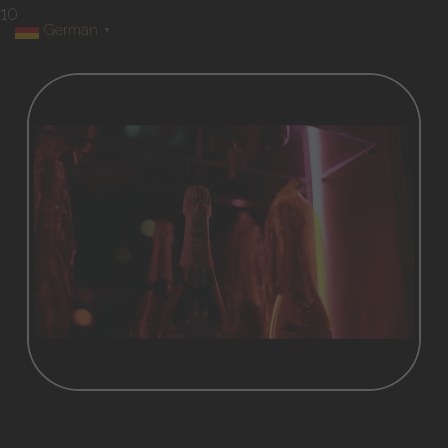
10
German
▼