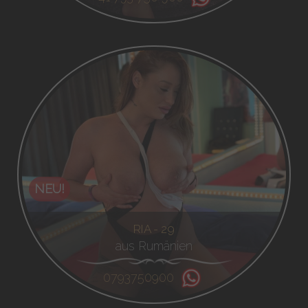
NEU!
RIA - 29
aus Rumänien
0793750900