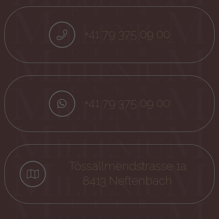
+41 79 375 09 00
+41 79 375 09 00
Tössallmendstrasse 1a
8413 Neftenbach