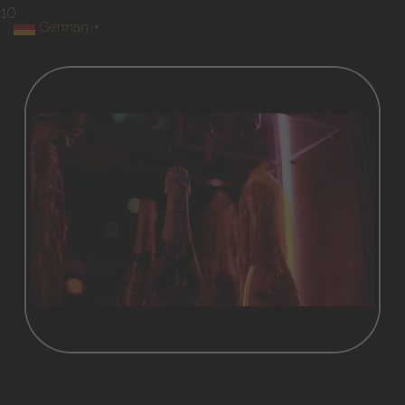
10
German
▼