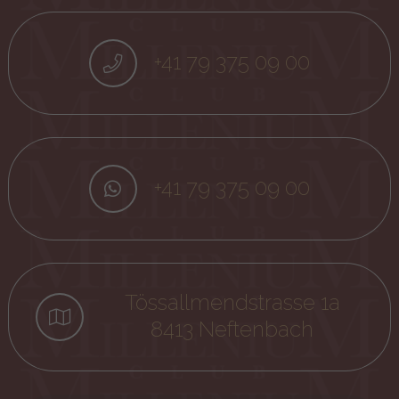
+41 79 375 09 00
+41 79 375 09 00
Tössallmendstrasse 1a
8413 Neftenbach