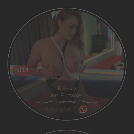
NEU!
RIA - 29
aus Rumänien
0793750900