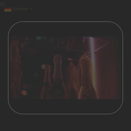
10
German
▼