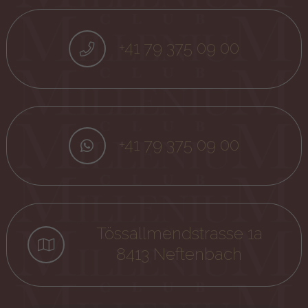
+41 79 375 09 00
+41 79 375 09 00
Tössallmendstrasse 1a
8413 Neftenbach