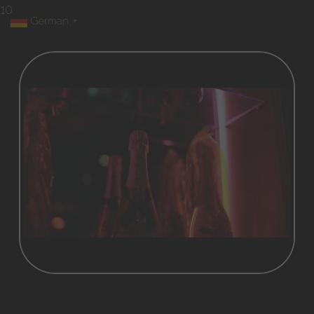
10
German
▼