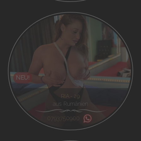
NEU!
RIA - 29
aus Rumänien
0793750900