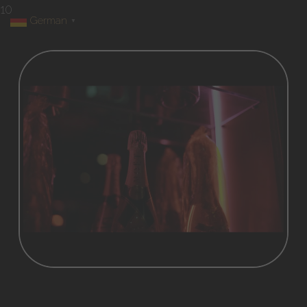
10
German
▼