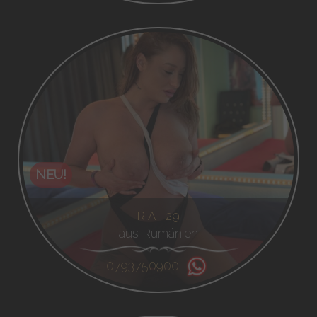
NEU!
RIA - 29
aus Rumänien
0793750900