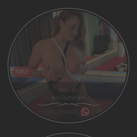
NEU!
RIA - 29
aus Rumänien
0793750900