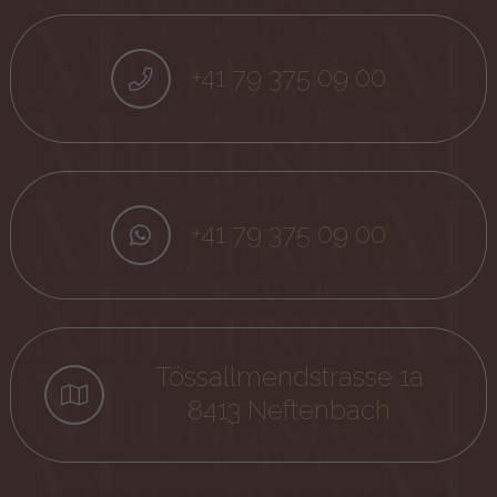
+41 79 375 09 00
+41 79 375 09 00
Tössallmendstrasse 1a
8413 Neftenbach