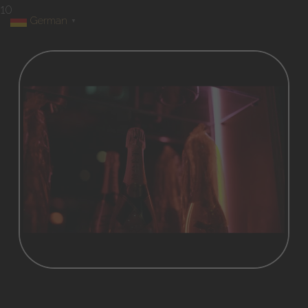
10
German
▼