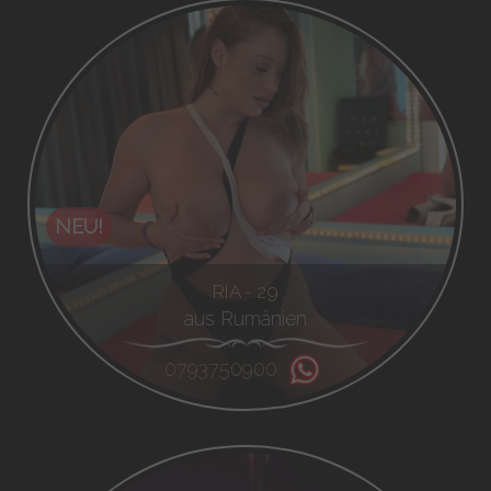
NEU!
RIA - 29
aus Rumänien
0793750900