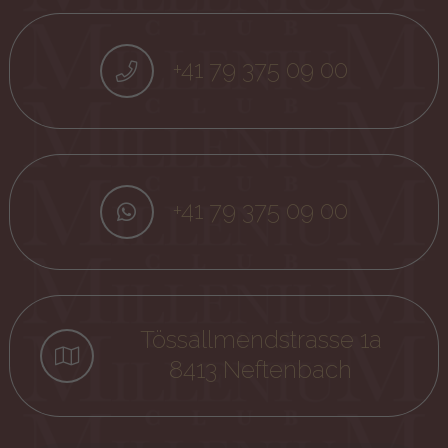
+41 79 375 09 00
+41 79 375 09 00
Tössallmendstrasse 1a
8413 Neftenbach