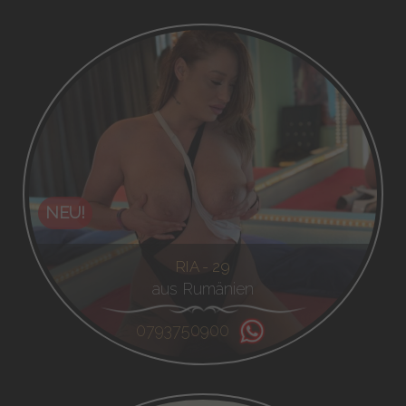
NEU!
RIA - 29
aus Rumänien
0793750900