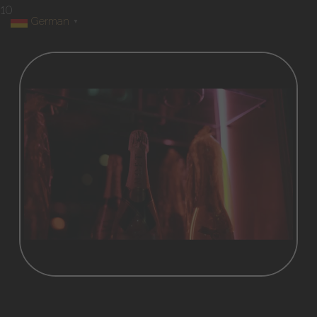
10
German
▼